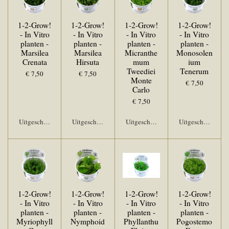
1-2-Grow!
1-2-Grow!
1-2-Grow!
1-2-Grow!
- In Vitro
- In Vitro
- In Vitro
- In Vitro
planten -
planten -
planten -
planten -
Marsilea
Marsilea
Micranthe
Monosolen
Crenata
Hirsuta
mum
ium
Tweediei
Tenerum
€ 7,50
€ 7,50
Monte
€ 7,50
Carlo
€ 7,50
Uitgeschakeld
Uitgeschakeld
Uitgeschakeld
Uitgeschakeld
1-2-Grow!
1-2-Grow!
1-2-Grow!
1-2-Grow!
- In Vitro
- In Vitro
- In Vitro
- In Vitro
planten -
planten -
planten -
planten -
Myriophyll
Nymphoid
Phyllanthu
Pogostemo