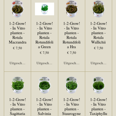
1-2-Grow!
1-2-Grow!
1-2-Grow!
1-2-Grow!
- In Vitro
- In Vitro
- In Vitro
- In Vitro
planten -
planten -
planten -
planten -
Rotala
Rotala
Rotala
Rotala
Macrandra
Rotundifoli
Rotundifoli
Wallichii
a Green
a Hra
€ 7,50
€ 7,50
€ 7,50
€ 7,50
Uitgeschakeld
Uitgeschakeld
Uitgeschakeld
Uitgeschakeld
1-2-Grow!
1-2-Grow!
1-2-Grow!
1-2-Grow!
- In Vitro
- In Vitro
- In Vitro
- In Vitro
planten -
planten -
planten -
planten -
Sagittaria
Salvinia
Staurogyne
Taxiphyllu