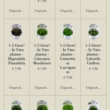
€ 7,50
Uitgeschakeld
Uitgeschakeld
Uitgeschakeld
Uitgeschakeld
1-2-Grow!
1-2-Grow!
1-2-Grow!
1-2-Grow!
- In Vitro
- In Vitro
- In Vitro
- In Vitro
planten -
planten -
planten -
planten -
Hygrophila
Lilaeopsis
Limnobiu
Littorella
Pinnatifida
Brasiliensis
m
Uniflora
Laevigatu
€ 7,50
€ 7,50
€ 7,50
m
€ 7,50
Uitgeschakeld
Uitgeschakeld
Uitgeschakeld
Uitgeschakeld