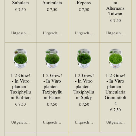
Subulata
Auriculata
Repens
m
Alternans
€ 7,50
€ 7,50
€ 7,50
Taiwan
€ 7,50
Uitgeschakeld
Uitgeschakeld
Uitgeschakeld
Uitgeschakeld
1-2-Grow!
1-2-Grow!
1-2-Grow!
1-2-Grow!
- In Vitro
- In Vitro
- In Vitro
- In Vitro
planten -
planten -
planten -
planten -
Taxiphyllu
Taxiphyllu
Taxiphyllu
Utricularia
m Barbieri
m Flame
m Spiky
Graminifoli
a
€ 7,50
€ 7,50
€ 7,50
€ 7,50
Uitgeschakeld
Uitgeschakeld
Uitgeschakeld
Uitgeschakeld