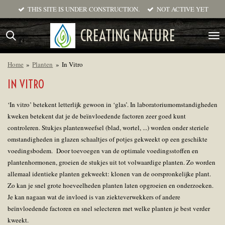
THIS SITE IS UNDER CONSTRUCTION.
NOT ACTIVE YET
Ga
direct
CREATING NATURE
naar
de
hoofdinhoud
Home
»
Planten
»
In Vitro
IN VITRO
‘
In vitro’ betekent letterlijk gewoon in ‘glas’. In laboratoriumomstandigheden
kweken betekent dat je de beïnvloedende factoren zeer goed kunt
controleren. Stukjes plantenweefsel (blad, wortel, ...) worden onder steriele
omstandigheden in glazen schaaltjes of potjes gekweekt op een geschikte
voedingsbodem. Door toevoegen van de optimale voedingsstoffen en
plantenhormonen, groeien de stukjes uit tot volwaardige planten. Zo worden
allemaal identieke planten gekweekt: klonen van de oorspronkelijke plant.
Zo kan je snel grote hoeveelheden planten laten opgroeien en onderzoeken.
Je kan nagaan wat de invloed is van ziekteverwekkers of andere
beïnvloedende factoren en snel selecteren met welke planten je best verder
kweekt.