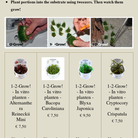
Plant portions into the substrate using tweezers. Then watch them
grow!
1-2-Grow!
1-2-Grow!
1-2-Grow!
1-2-Grow!
- In vitro
- In vitro
- In vitro
- In vitro
planten -
planten -
planten -
planten -
Alternanthe
Bacopa
Blyxa
Cryptocory
ra
Caroliniana
Japonica
ne
Reineckii
Crispatula
€ 7,50
€ 9,50
Mini
€ 7,50
€ 7,50