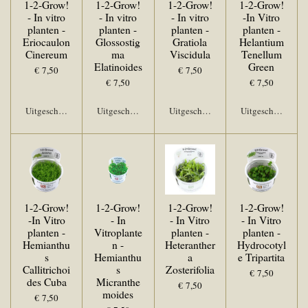
1-2-Grow!
1-2-Grow!
1-2-Grow!
1-2-Grow!
- In vitro
- In vitro
- In vitro
-In Vitro
planten -
planten -
planten -
planten -
Eriocaulon
Glossostig
Gratiola
Helantium
Cinereum
ma
Viscidula
Tenellum
Elatinoides
Green
€ 7,50
€ 7,50
€ 7,50
€ 7,50
Uitgeschakeld
Uitgeschakeld
Uitgeschakeld
Uitgeschakeld
1-2-Grow!
1-2-Grow!
1-2-Grow!
1-2-Grow!
-In Vitro
- In
- In Vitro
- In Vitro
planten -
Vitroplante
planten -
planten -
Hemianthu
n -
Heteranther
Hydrocotyl
s
Hemianthu
a
e Tripartita
Callitrichoi
s
Zosterifolia
€ 7,50
des Cuba
Micranthe
€ 7,50
moides
€ 7,50