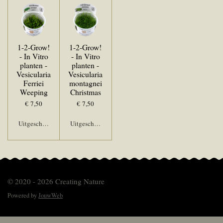
1-2-Grow!
1-2-Grow!
- In Vitro
- In Vitro
planten -
planten -
Vesicularia
Vesicularia
Ferriei
montagnei
Weeping
Christmas
€ 7,50
€ 7,50
Uitgeschakeld
Uitgeschakeld
© 2020 - 2026 Creating Nature
Powered by
JouwWeb