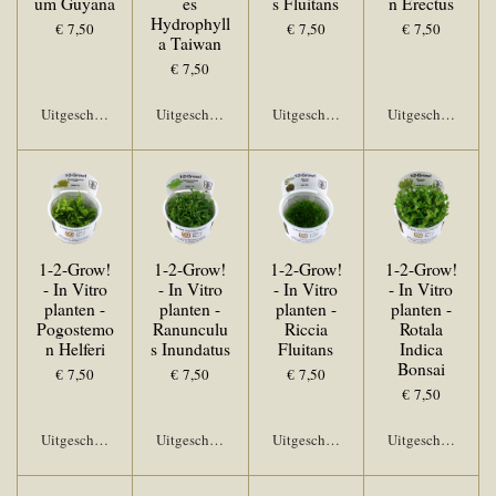
um Guyana
es
s Fluitans
n Erectus
Hydrophyll
€ 7,50
€ 7,50
€ 7,50
a Taiwan
€ 7,50
Uitgeschakeld
Uitgeschakeld
Uitgeschakeld
Uitgeschakeld
1-2-Grow!
1-2-Grow!
1-2-Grow!
1-2-Grow!
- In Vitro
- In Vitro
- In Vitro
- In Vitro
planten -
planten -
planten -
planten -
Pogostemo
Ranunculu
Riccia
Rotala
n Helferi
s Inundatus
Fluitans
Indica
Bonsai
€ 7,50
€ 7,50
€ 7,50
€ 7,50
Uitgeschakeld
Uitgeschakeld
Uitgeschakeld
Uitgeschakeld