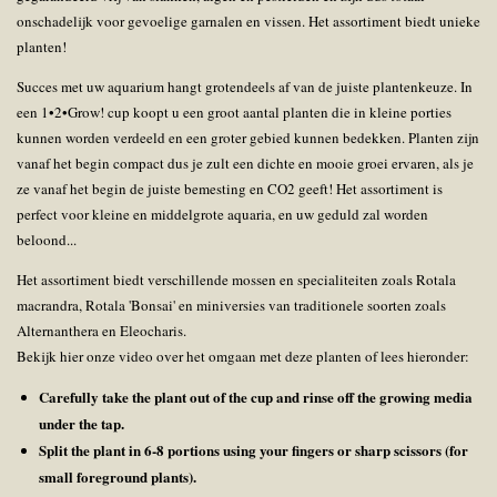
onschadelijk voor gevoelige garnalen en vissen. Het assortiment biedt unieke
planten!
Succes met uw aquarium hangt grotendeels af van de juiste plantenkeuze. In
een 1•2•Grow! cup koopt u een groot aantal planten die in kleine porties
kunnen worden verdeeld en een groter gebied kunnen bedekken. Planten zijn
vanaf het begin compact dus je zult een dichte en mooie groei ervaren, als je
ze vanaf het begin de juiste bemesting en CO2 geeft! Het assortiment is
perfect voor kleine en middelgrote aquaria, en uw geduld zal worden
beloond...
Het assortiment biedt verschillende mossen en specialiteiten zoals Rotala
macrandra, Rotala 'Bonsai' en miniversies van traditionele soorten zoals
Alternanthera en Eleocharis.
Bekijk hier onze video over het omgaan met deze planten of lees hieronder:
Carefully take the plant out of the cup and rinse off the growing media
under the tap.
Split the plant in 6-8 portions using your fingers or sharp scissors (for
small foreground plants).