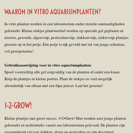
WAAROM IN VITRO AQUARIUMPLANTEN?
In vitro planten worden in een laboratorium onder steriele omstandigheden
gekweekt. Kleine stukjes plantweefsel worden op speciale gel geplaatst en
nieuwe, gezonde, algenvrije, pesticidenvrije, slakkenvrije, ziektevrije plantjes
groeien op in het potje. Eén potje is rijk gevuld met tal van jonge scheuten,
vol groeipotentie!
Gebruiksaanwijzing voor in vitro aquariumplanten:
Spoel voorzichtig alle gel zorgvuldig van de planten af onder een kraan.
Knip de plantjes in kleine porties. Plant de stekjes zo veel mogelijk
afzonderlijk van elkaar met een fijne pincet. Laat het groeien!
1-2-GROW!
Kleine plantjes met groot succes. 1•2•Grow! Hier worden zeer jonge planten
gekweekt en rechtstreeks vanuit ons laboratorium geleverd. De planten zijn
gegarandeerd vrij van slakken, algen en pesticiden en zijn dus totaal