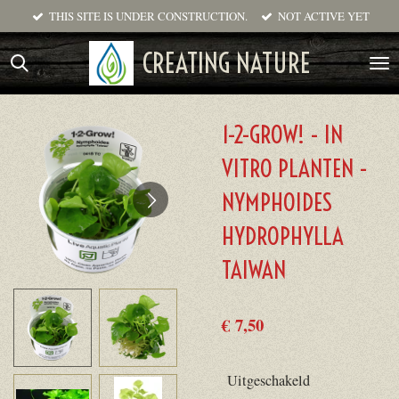
THIS SITE IS UNDER CONSTRUCTION.
NOT ACTIVE YET
Ga
direct
CREATING NATURE
naar
de
hoofdinhoud
1-2-GROW! - IN
VITRO PLANTEN -
NYMPHOIDES
HYDROPHYLLA
TAIWAN
€ 7,50
Uitgeschakeld