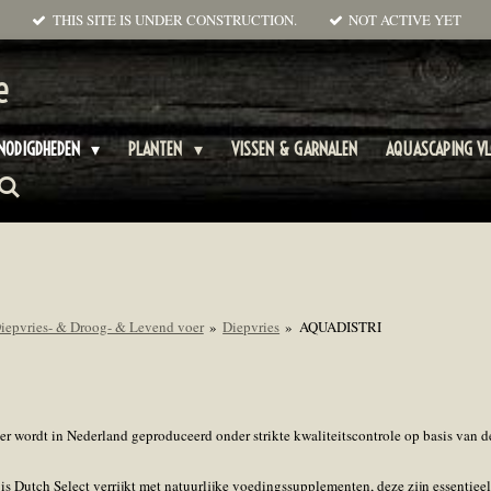
THIS SITE IS UNDER CONSTRUCTION.
NOT ACTIVE YET
e
NODIGDHEDEN
PLANTEN
VISSEN & GARNALEN
AQUASCAPING V
iepvries- & Droog- & Levend voer
»
Diepvries
»
AQUADISTRI
r wordt in Nederland geproduceerd onder strikte kwaliteitscontrole op basis van d
is Dutch Select verrijkt met natuurlijke voedingssupplementen, deze zijn essentie