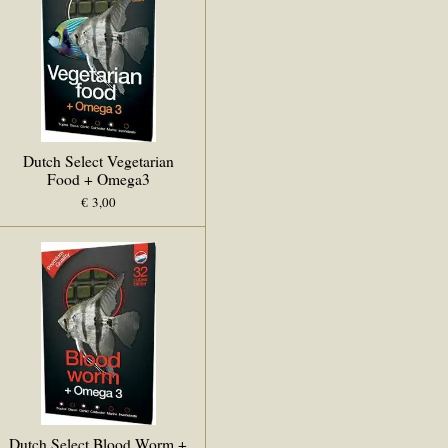
Dutch Select Vegetarian
Food + Omega3
€ 3,00
Dutch Select Blood Worm +