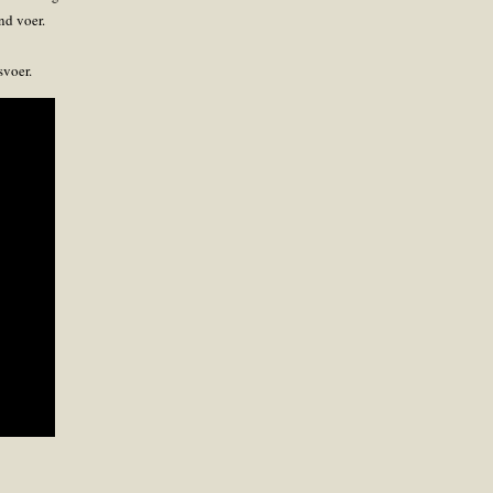
nd voer.
svoer.