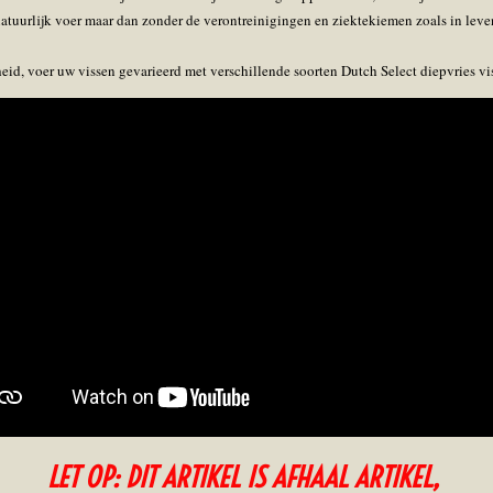
atuurlijk voer maar dan zonder de verontreinigingen en ziektekiemen zoals in leve
eid, voer uw vissen gevarieerd met verschillende soorten Dutch Select diepvries vi
LET OP: DIT ARTIKEL IS AFHAAL ARTIKEL,