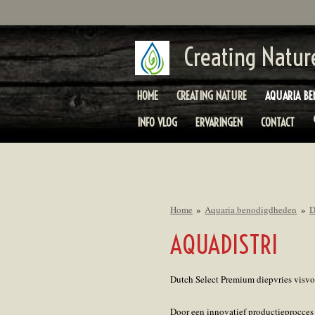
Ga
direct
naar
Creating Natur
de
hoofdinhoud
HOME
CREATING NATURE
AQUARIA BE
INFO VLOG
ERVARINGEN
CONTACT
Home
»
Aquaria benodigdheden
»
D
AQUADISTRI
Dutch Select Premium diepvries visvoe
Door een innovatief productieprocces 