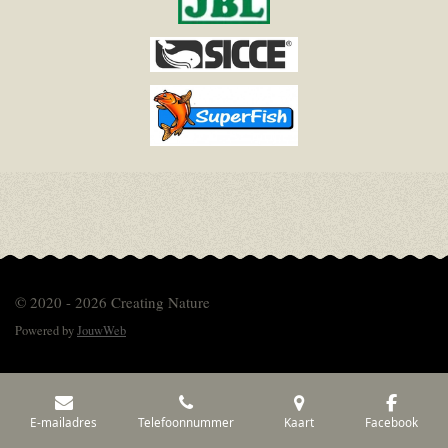
© 2020 - 2026 Creating Nature
Powered by
JouwWeb
E-mailadres
Telefoonnummer
Kaart
Facebook