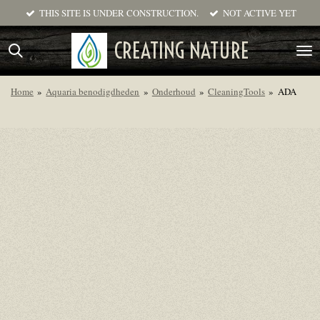
THIS SITE IS UNDER CONSTRUCTION.
NOT ACTIVE YET
Ga
direct
CREATING NATURE
naar
de
hoofdinhoud
Home
»
Aquaria benodigdheden
»
Onderhoud
»
CleaningTools
»
ADA