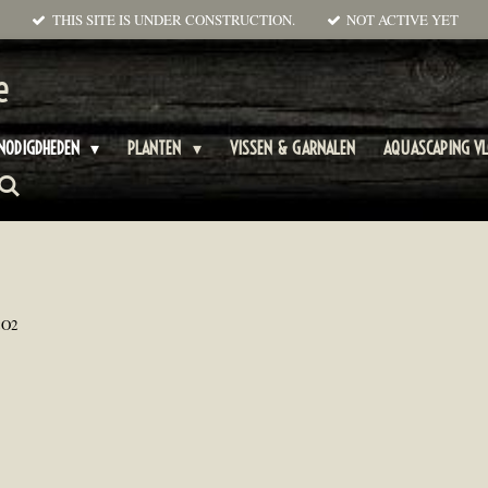
THIS SITE IS UNDER CONSTRUCTION.
NOT ACTIVE YET
e
NODIGDHEDEN
PLANTEN
VISSEN & GARNALEN
AQUASCAPING V
CO2