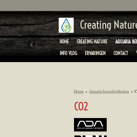
Ga
direct
naar
Creating Natur
de
hoofdinhoud
HOME
CREATING NATURE
AQUARIA BE
INFO VLOG
ERVARINGEN
CONTACT
Home
»
Aquaria benodigdheden
»
CO2