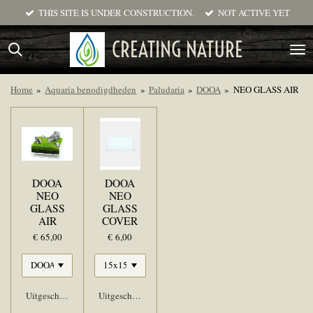
THIS SITE IS UNDER CONSTRUCTION.
NOT ACTIVE YET
Ga
direct
CREATING NATURE
naar
de
hoofdinhoud
Home
»
Aquaria benodigdheden
»
Paludaria
»
DOOA
»
NEO GLASS AIR
DOOA
DOOA
NEO
NEO
GLASS
GLASS
AIR
COVER
€ 65,00
€ 6,00
Uitgeschakeld
Uitgeschakeld