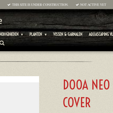
THIS SITE IS UNDER CONSTRUCTION.
NOT ACTIVE YET
e
NODIGDHEDEN
PLANTEN
VISSEN & GARNALEN
AQUASCAPING V
DOOA NEO
COVER