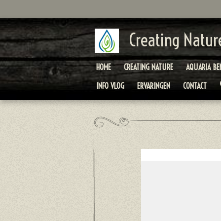
Ga
direct
naar
Creating Natur
de
hoofdinhoud
HOME
CREATING NATURE
AQUARIA BE
INFO VLOG
ERVARINGEN
CONTACT