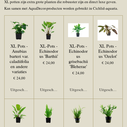
XL potten zijn extra grote planten die robuuster zijn en direct luxe geven.
Kan samen met AquaDecor-producten worden gebruikt in Cichlid-aquaria.
XL Pots -
XL-Pots -
XL-Pots -
XL Pots -
Anubias
Echinodor
Echinodor
Echinodor
barteri var.
us 'Barthii'
us
us 'Ozelot'
caladiifolia
grisebachii
€ 24,00
€ 24,00
en andere
'Bleherae'
variaties
€ 24,00
€ 24,00
Uitgeschakeld
Uitgeschakeld
Uitgeschakeld
Uitgeschakeld