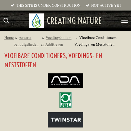
THIS SITE IS UNDER CONSTRUCTION.
NOT ACTIVE YET
Ga
direct
CREATING NATURE
naar
de
hoofdinhoud
Home
»
Aquaria
»
Voedingsbodem
»
Vloeibare Conditioners,
benodigdheden
en Additieven
Voedings- en Meststoffen
VLOEIBARE CONDITIONERS, VOEDINGS- EN
MESTSTOFFEN