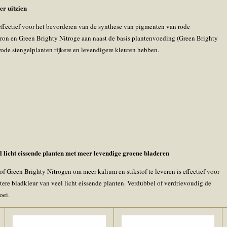
er uitzien
s effectief voor het bevorderen van de synthese van pigmenten van rode
Iron en Green Brighty Nitroge aan naast de basis plantenvoeding (Green Brighty
rode stengelplanten rijkere en levendigere kleuren hebben.
l licht eissende planten met meer levendige groene bladeren
f Green Brighty Nitrogen om meer kalium en stikstof te leveren is effectief voor
tere bladkleur van veel licht eissende planten. Verdubbel of verdrievoudig de
oei.