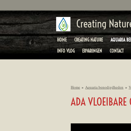
Ga
direct
naar
Creating Natur
de
hoofdinhoud
HOME
CREATING NATURE
AQUARIA B
INFO VLOG
ERVARINGEN
CONTACT
Home
»
Aquaria benodigdheden
»
V
ADA VLOEIBARE 