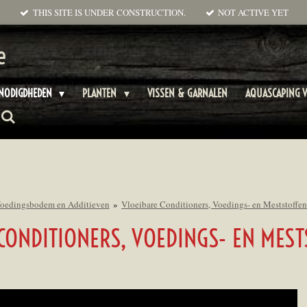
THIS SITE IS UNDER CONSTRUCTION.
NOT ACTIVE YET
e
ENODIGDHEDEN
PLANTEN
VISSEN & GARNALEN
AQUASCAPING V
oedingsbodem en Additieven
»
Vloeibare Conditioners, Voedings- en Meststoffe
CONDITIONERS, VOEDINGS- EN MEST