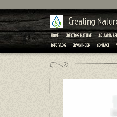
Ga
direct
naar
Creating Natur
de
hoofdinhoud
HOME
CREATING NATURE
AQUARIA BE
INFO VLOG
ERVARINGEN
CONTACT