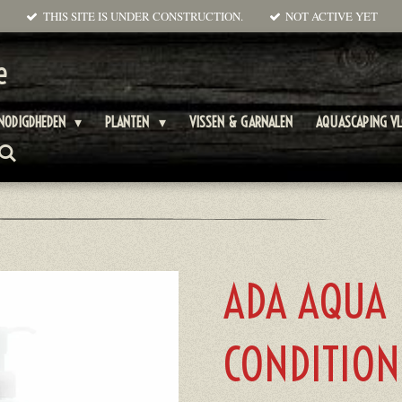
THIS SITE IS UNDER CONSTRUCTION.
NOT ACTIVE YET
e
NODIGDHEDEN
PLANTEN
VISSEN & GARNALEN
AQUASCAPING V
ADA AQUA
CONDITION