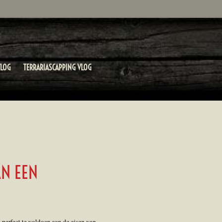
LOG
TERRARIASCAPPING VLOG
N EEN
perfect te voldoen aan de eisen van