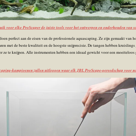
uik voor elke ProScaper de juiste tools voor het ontwerpen en onderhouden van s
en perfect aan de eisen van de professionele aquascaping. Ze zijn gemaakt van ho
ren met de beste kwaliteit en de hoogste snijprecisie. De tangen hebben kruisling
r ze te knijpen. Alle instrumenten hebben een ideaal gewicht voor een moeiteloos
aping-kampioenen zullen uitleggen waar elk JBL ProScape-gereedschap voor no