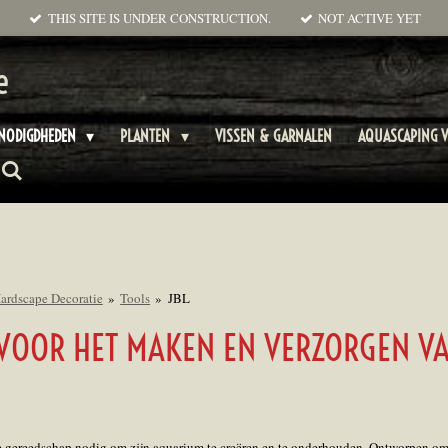
THIS SITE IS UNDER CONSTRUCTION.
NOT ACTIVE YET
e
ENODIGDHEDEN
PLANTEN
VISSEN & GARNALEN
AQUASCAPING V
ardscape Decoratie
»
Tools
»
JBL
VOOR HET MAKEN EN VERZORGEN VA
te gereedschap nodig om zijn aquarium te creëren en te onderhouden. Ontworpen om 