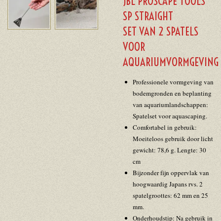
JBL PROSCAPE TOOLS
SP STRAIGHT
SET VAN 2 SPATELS
VOOR
AQUARIUMVORMGEVING
Professionele vormgeving van
bodemgronden en beplanting
van aquariumlandschappen:
Spatelset voor aquascaping.
Comfortabel in gebruik:
Moeiteloos gebruik door licht
gewicht: 78,6 g. Lengte: 30
cm
Bijzonder fijn oppervlak van
hoogwaardig Japans rvs. 2
spatelgroottes: 62 mm en 25
mm.
Onderhoudstip: Na gebruik in