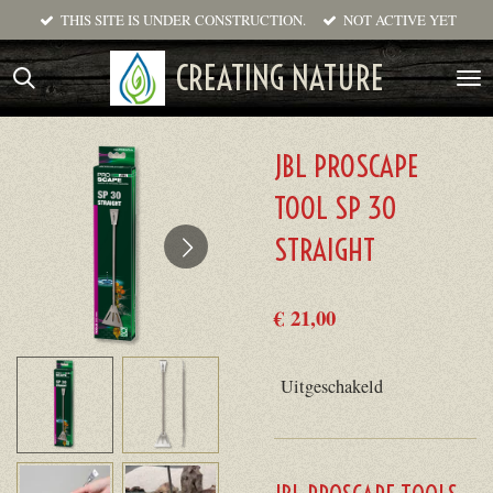
THIS SITE IS UNDER CONSTRUCTION.
NOT ACTIVE YET
Ga
direct
CREATING NATURE
naar
de
hoofdinhoud
JBL PROSCAPE
TOOL SP 30
STRAIGHT
€ 21,00
Uitgeschakeld