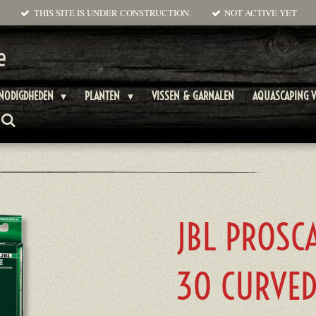
THIS SITE IS UNDER CONSTRUCTION.
NOT ACTIVE YET
e
ENODIGDHEDEN
PLANTEN
VISSEN & GARNALEN
AQUASCAPING V
JBL PROSC
30 CURVE