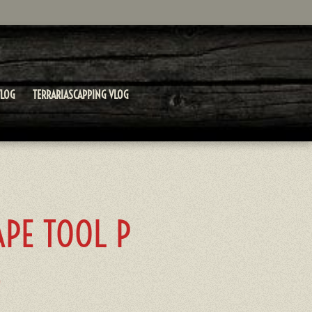
LOG
TERRARIASCAPPING VLOG
APE TOOL P
D