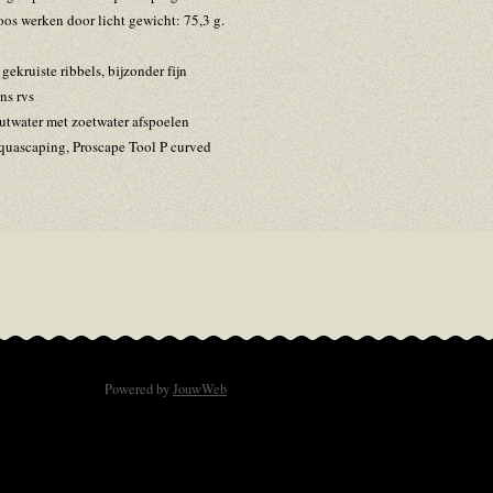
os werken door licht gewicht: 75,3 g.
ekruiste ribbels, bijzonder fijn
ns rvs
utwater met zoetwater afspoelen
quascaping, Proscape Tool P curved
Powered by
JouwWeb