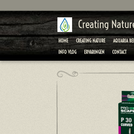
Ga
direct
naar
Creating Natur
de
hoofdinhoud
HOME
CREATING NATURE
AQUARIA B
INFO VLOG
ERVARINGEN
CONTACT