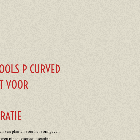
TOOLS P CURVED
T VOOR
RATIE
ten van planten voor het vormgeven
gen pincet voor aquascaping