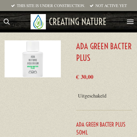
THIS SITE IS UNDER CONSTRUCTION.
NOT ACTIVE YET
Ga
direct
CREATING NATURE
naar
de
hoofdinhoud
ADA GREEN BACTER
PLUS
€ 30,00
Uitgeschakeld
ADA GREEN BACTER PLUS
50ML