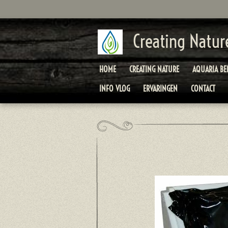
Ga
direct
naar
Creating Natur
de
hoofdinhoud
HOME
CREATING NATURE
AQUARIA B
INFO VLOG
ERVARINGEN
CONTACT