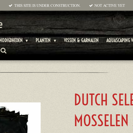
THIS SITE IS UNDER CONSTRUCTION.
NOT ACTIVE YET
e
ENODIGDHEDEN
PLANTEN
VISSEN & GARNALEN
AQUASCAPING V
DUTCH SEL
MOSSELEN