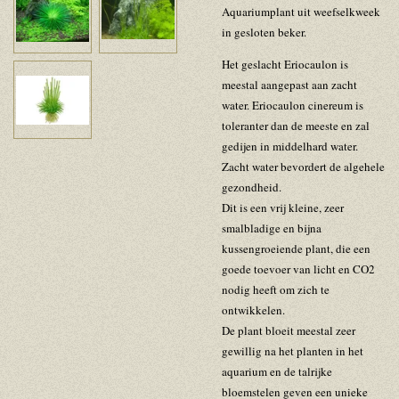
Aquariumplant uit weefselkweek
in gesloten beker.
Het geslacht Eriocaulon is
meestal aangepast aan zacht
water. Eriocaulon cinereum is
toleranter dan de meeste en zal
gedijen in middelhard water.
Zacht water bevordert de algehele
gezondheid.
Dit is een vrij kleine, zeer
smalbladige en bijna
kussengroeiende plant, die een
goede toevoer van licht en CO2
nodig heeft om zich te
ontwikkelen.
De plant bloeit meestal zeer
gewillig na het planten in het
aquarium en de talrijke
bloemstelen geven een unieke