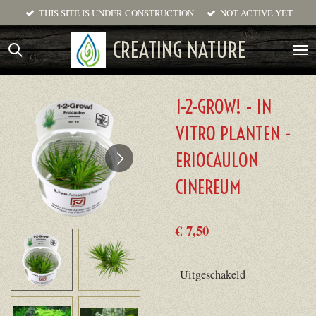
THIS SITE IS UNDER CONSTRUCTION.
NOT ACTIVE YET
Ga
direct
CREATING NATURE
naar
de
hoofdinhoud
1-2-GROW! - IN
VITRO PLANTEN -
ERIOCAULON
CINEREUM
€ 7,50
Uitgeschakeld