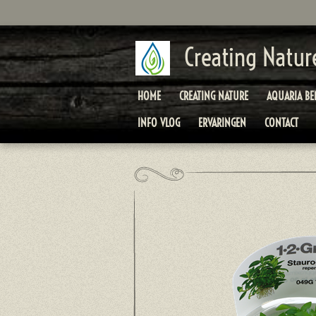
Ga
direct
naar
Creating Natur
de
hoofdinhoud
HOME
CREATING NATURE
AQUARIA B
INFO VLOG
ERVARINGEN
CONTACT