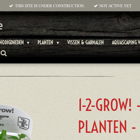
THIS SITE IS UNDER CONSTRUCTION.
NOT ACTIVE YET
e
ENODIGDHEDEN
PLANTEN
VISSEN & GARNALEN
AQUASCAPING V
1-2-GROW! 
PLANTEN -