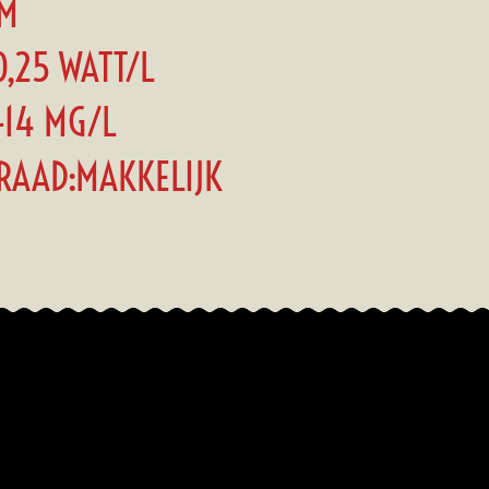
CM
0,25 WATT/L
-14 MG/L
RAAD:MAKKELIJK