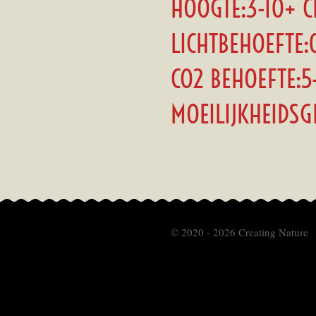
HOOGTE:3-10+ 
LICHTBEHOEFTE:
CO2 BEHOEFTE:5
MOEILIJKHEIDSG
© 2020 - 2026 Creating Nature