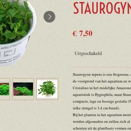
STAUROGYN
€ 7,50
Uitgeschakeld
Staurogyne repens is een frisgroene,
de voorgrond van het aquarium en we
Cristalino in het zuidelijke Amazone
aquaristiek is Hygrophila, maar Stau
compacte, lage en bossige gestalte (
(elke stengel is 3,4 cm breed).
Bij het planten in het aquarium moe
worden afgesneden en zullen zich al
scheuten uit de plantbasis vormen en