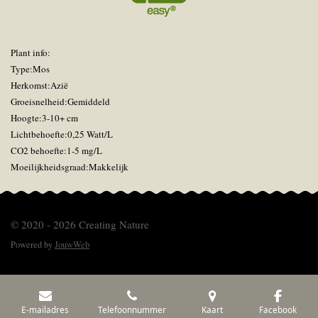
Plant info:
Type:Mos
Herkomst:Azië
Groeisnelheid:Gemiddeld
Hoogte:3-10+ cm
Lichtbehoefte:0,25 Watt/L
CO2 behoefte:1-5 mg/L
Moeilijkheidsgraad:Makkelijk
© 2020 - 2026 Creating Nature
Powered by
JouwWeb
E-mailadres
Telefoonnummer
Kaart
Facebook