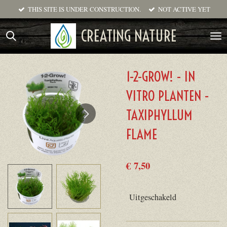
THIS SITE IS UNDER CONSTRUCTION.
NOT ACTIVE YET
Ga
direct
CREATING NATURE
naar
de
hoofdinhoud
1-2-GROW! - IN
VITRO PLANTEN -
TAXIPHYLLUM
FLAME
€ 7,50
Uitgeschakeld