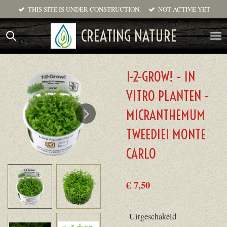
THIS SITE IS UNDER CONSTRUCTION.
NOT ACTIVE YET
Ga
direct
CREATING NATURE
naar
de
hoofdinhoud
1-2-GROW! - IN
VITRO PLANTEN -
MICRANTHEMUM
TWEEDIEI MONTE
CARLO
€ 7,50
Uitgeschakeld