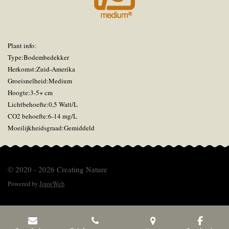
Plant info:
Type:Bodembedekker
Herkomst:Zuid-Amerika
Groeisnelheid:Medium
Hoogte:3-5+ cm
Lichtbehoefte:0,5 Watt/L
CO2 behoefte:6-14 mg/L
Moeilijkheidsgraad:Gemiddeld
© 2020 - 2026 Creating Nature
Powered by
JouwWeb