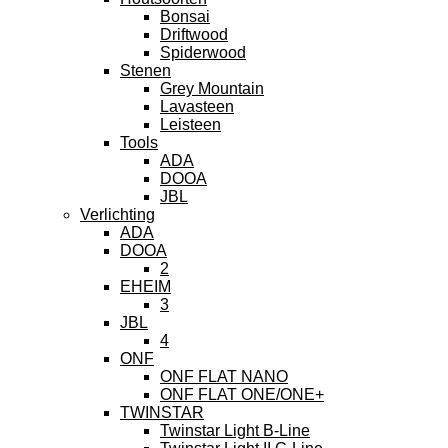
Bonsai
Driftwood
Spiderwood
Stenen
Grey Mountain
Lavasteen
Leisteen
Tools
ADA
DOOA
JBL
Verlichting
ADA
DOOA
2
EHEIM
3
JBL
4
ONF
ONF FLAT NANO
ONF FLAT ONE/ONE+
TWINSTAR
Twinstar Light B-Line