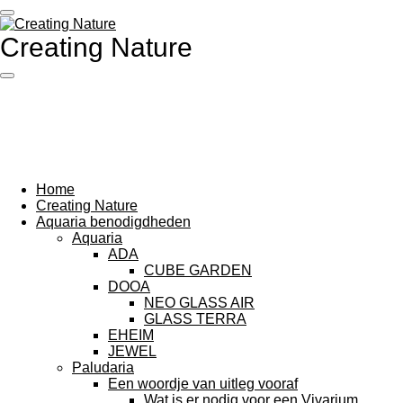
Ga
direct
Creating Nature
naar
de
hoofdinhoud
Home
Creating Nature
Aquaria benodigdheden
Aquaria
ADA
CUBE GARDEN
DOOA
NEO GLASS AIR
GLASS TERRA
EHEIM
JEWEL
Paludaria
Een woordje van uitleg vooraf
Wat is er nodig voor een Vivarium