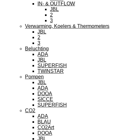
IN- & OUTFLOW
JBL
2
3
Verwarming, Koelers & Thermometers
JBL
2
3
Beluchting
ADA
JBL
SUPERFISH
TWINSTAR
Pompen
JBL
ADA
DOOA
SICCE
SUPERFISH
CO2
ADA
BLAU
CO2Art
DOOA
JBL