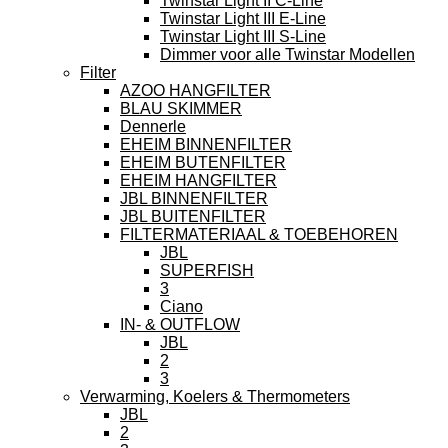
Twinstar Light II C-Line
Twinstar Light III E-Line
Twinstar Light III S-Line
Dimmer voor alle Twinstar Modellen
Filter
AZOO HANGFILTER
BLAU SKIMMER
Dennerle
EHEIM BINNENFILTER
EHEIM BUTENFILTER
EHEIM HANGFILTER
JBL BINNENFILTER
JBL BUITENFILTER
FILTERMATERIAAL & TOEBEHOREN
JBL
SUPERFISH
3
Ciano
IN- & OUTFLOW
JBL
2
3
Verwarming, Koelers & Thermometers
JBL
2