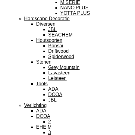
M SERIE
NANO PLUS
YOTTA PLUS
Hardscape Decoratie
Diversen
JBL
SEACHEM
Houtsoorten
Bonsai
Driftwood
Spiderwood
Stenen
Grey Mountain
Lavasteen
Leisteen
Tools
ADA
DOOA
JBL
Verlichting
ADA
DOOA
2
EHEIM
3