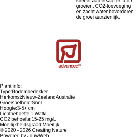
sneller aan elkaar te laten
groeien. CO2-toevoeging
en zacht water bevorderen
de groei aanzienlijk.
Plant info:
Type:Bodembedekker
Herkomst:Nieuw-ZeelandAustralië
Groeisnelheid:Snel
Hoogte:3-5+ cm
Lichtbehoefte:1 Watt/L
CO2 behoefte:15-25 mg/L
Moeilijkheidsgraad:Moeilijk
© 2020 - 2026 Creating Nature
Powered by
JouwWeb