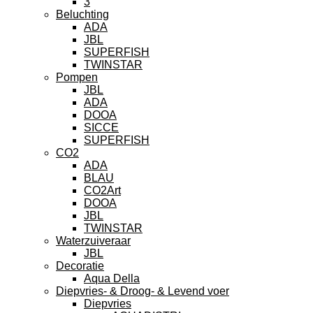
3
Beluchting
ADA
JBL
SUPERFISH
TWINSTAR
Pompen
JBL
ADA
DOOA
SICCE
SUPERFISH
CO2
ADA
BLAU
CO2Art
DOOA
JBL
TWINSTAR
Waterzuiveraar
JBL
Decoratie
Aqua Della
Diepvries- & Droog- & Levend voer
Diepvries