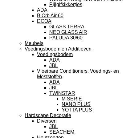
Pijlgifkikkertjes
ADA
BiOrb Air 60
DOOA
GLASS TERRA
NEO GLASS AIR
PALUDA 30/60
Meubels
Voedingsbodem en Additieven
Voedingsbodem
ADA
JBL
Vloeibare Conditioners, Voedings- en
Meststoffen
ADA
JBL
TWINSTAR
M SERIE
NANO PLUS
YOTTA PLUS
Hardscape Decoratie
Diversen
JBL
SEACHEM
Houtsoorten