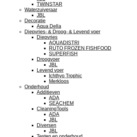
TWINSTAR
Waterzuiveraar
JBL
Decoratie
Aqua Della
Diepvries- & Droog- & Levend voer
Diepvries
AQUADISTRI
RUTO FROZEN FISHFOOD
SUPERFISH
Droogvoer
JBL
Levend voer
Ichthyo Trophic
Merkloos
Onderhoud
Additieven
ADA
SEACHEM
CleaningTools
ADA
JBL
Diversen
JBL
Testen en onderhoud