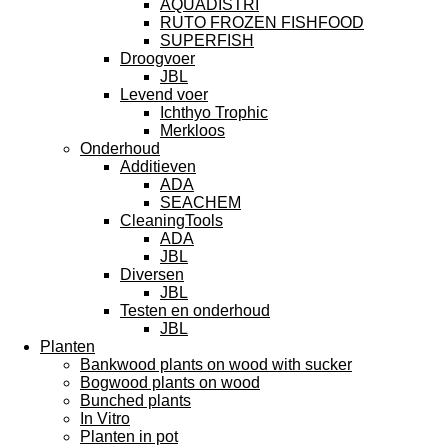
AQUADISTRI
RUTO FROZEN FISHFOOD
SUPERFISH
Droogvoer
JBL
Levend voer
Ichthyo Trophic
Merkloos
Onderhoud
Additieven
ADA
SEACHEM
CleaningTools
ADA
JBL
Diversen
JBL
Testen en onderhoud
JBL
Planten
Bankwood plants on wood with sucker
Bogwood plants on wood
Bunched plants
In Vitro
Planten in pot