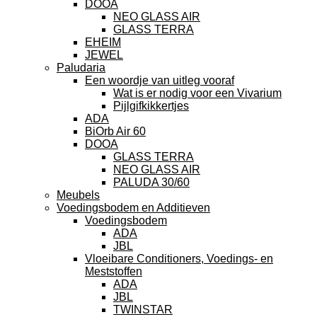
DOOA
NEO GLASS AIR
GLASS TERRA
EHEIM
JEWEL
Paludaria
Een woordje van uitleg vooraf
Wat is er nodig voor een Vivarium
Pijlgifkikkertjes
ADA
BiOrb Air 60
DOOA
GLASS TERRA
NEO GLASS AIR
PALUDA 30/60
Meubels
Voedingsbodem en Additieven
Voedingsbodem
ADA
JBL
Vloeibare Conditioners, Voedings- en
Meststoffen
ADA
JBL
TWINSTAR