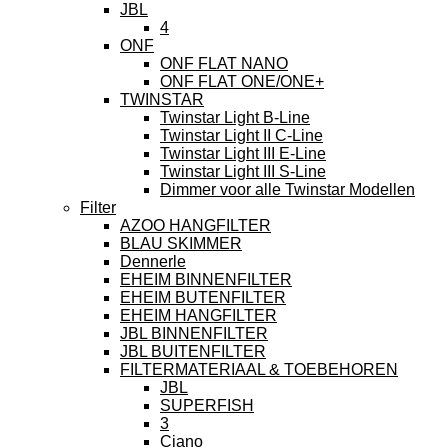
JBL
4
ONF
ONF FLAT NANO
ONF FLAT ONE/ONE+
TWINSTAR
Twinstar Light B-Line
Twinstar Light II C-Line
Twinstar Light III E-Line
Twinstar Light III S-Line
Dimmer voor alle Twinstar Modellen
Filter
AZOO HANGFILTER
BLAU SKIMMER
Dennerle
EHEIM BINNENFILTER
EHEIM BUTENFILTER
EHEIM HANGFILTER
JBL BINNENFILTER
JBL BUITENFILTER
FILTERMATERIAAL & TOEBEHOREN
JBL
SUPERFISH
3
Ciano