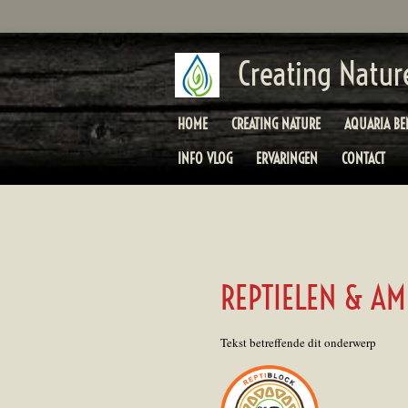
Ga
direct
naar
Creating Natur
de
hoofdinhoud
HOME
CREATING NATURE
AQUARIA B
INFO VLOG
ERVARINGEN
CONTACT
REPTIELEN & AM
Tekst betreffende dit onderwerp