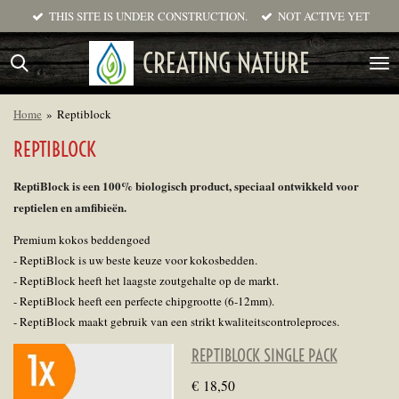
THIS SITE IS UNDER CONSTRUCTION.
NOT ACTIVE YET
Ga
direct
CREATING NATURE
naar
de
hoofdinhoud
Home
»
Reptiblock
REPTIBLOCK
ReptiBlock is een 100% biologisch product, speciaal ontwikkeld voor
reptielen en amfibieën.
Premium kokos beddengoed
- ReptiBlock is uw beste keuze voor kokosbedden.
- ReptiBlock heeft het laagste zoutgehalte op de markt.
- ReptiBlock heeft een perfecte chipgrootte (6-12mm).
- ReptiBlock maakt gebruik van een strikt kwaliteitscontroleproces.
REPTIBLOCK SINGLE PACK
€ 18,50