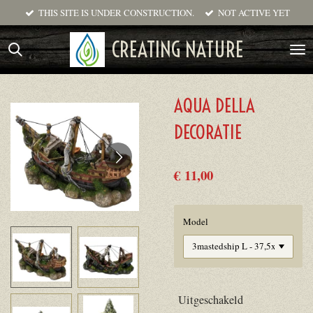
THIS SITE IS UNDER CONSTRUCTION.
NOT ACTIVE YET
Ga
direct
CREATING NATURE
naar
de
hoofdinhoud
AQUA DELLA
DECORATIE
€ 11,00
Model
Uitgeschakeld