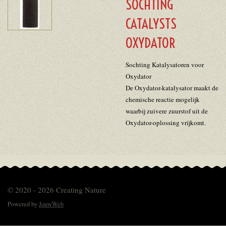
SOCHTING
CATALYSTS
OXYDATOR
Sochting Katalysatoren voor
Oxydator
De Oxydator-katalysator maakt de
chemische reactie mogelijk
waarbij zuivere zuurstof uit de
Oxydator-oplossing vrijkomt.
© 2020 - 2026 Creating Nature
Powered by
JouwWeb