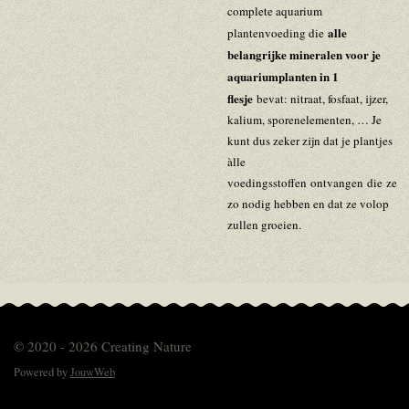
complete aquarium
alle
plantenvoeding die
belangrijke mineralen voor je
aquariumplanten in 1
flesje
bevat: nitraat, fosfaat, ijzer,
kalium, sporenelementen, … Je
kunt dus zeker zijn dat je plantjes
àlle
voedingsstoffen ontvangen die ze
zo nodig hebben en dat ze volop
zullen groeien.
© 2020 - 2026 Creating Nature
Powered by
JouwWeb