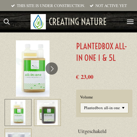
THIS SITE IS UNDER CONSTRUCTION.
NOT ACTIVE YET
Ga
direct
CREATING NATURE
naar
de
hoofdinhoud
PLANTEDBOX ALL-
IN ONE 1 & 5L
€ 23,00
Volume
Uitgeschakeld