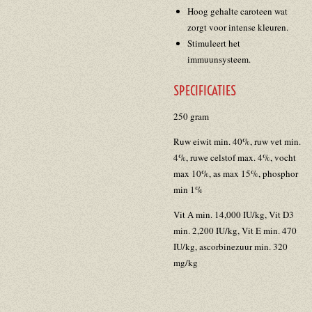
Hoog gehalte caroteen wat
zorgt voor intense kleuren.
Stimuleert het
immuunsysteem.
SPECIFICATIES
250 gram
Ruw eiwit min. 40%, ruw vet min.
4%, ruwe celstof max. 4%, vocht
max 10%, as max 15%, phosphor
min 1%
Vit A min. 14,000 IU/kg, Vit D3
min. 2,200 IU/kg, Vit E min. 470
IU/kg, ascorbinezuur min. 320
mg/kg