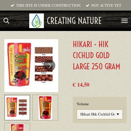
THIS SITE IS UNDER CONSTRUCTION.
NOT ACTIVE YET
Ga
direct
CREATING NATURE
naar
de
hoofdinhoud
HIKARI - HIK
CICHLID GOLD
LARGE 250 GRAM
€ 14,50
Volume