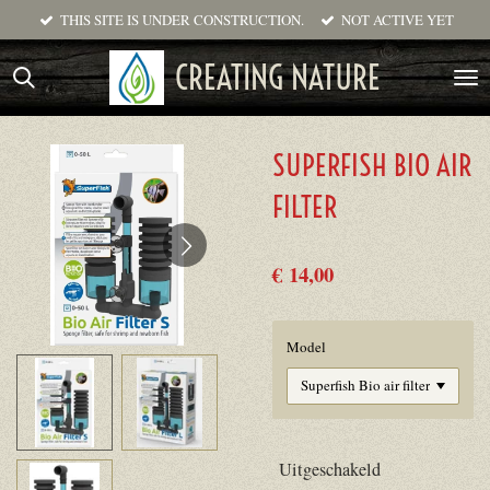
THIS SITE IS UNDER CONSTRUCTION.
NOT ACTIVE YET
Ga
direct
CREATING NATURE
naar
de
hoofdinhoud
SUPERFISH BIO AIR
FILTER
€ 14,00
Model
Uitgeschakeld