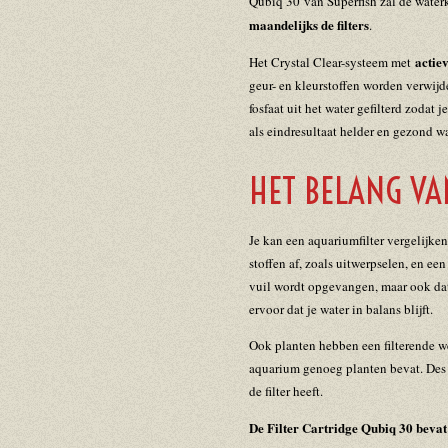
Qubiq 30
van Superfish zal de water
maandelijks de filters
.
actie
Het Crystal Clear-systeem met
geur- en kleurstoffen worden verwijd
fosfaat uit het water gefilterd zodat 
als eindresultaat helder en gezond wa
HET BELANG VA
Je kan een aquariumfilter vergelijken
stoffen af, zoals uitwerpselen, en een
vuil wordt opgevangen, maar ook dat h
ervoor dat je water in balans blijft.
Ook planten hebben een filterende wer
aquarium genoeg planten bevat. Des 
de filter heeft.
De Filter Cartridge Qubiq 30 bevat 