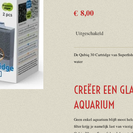
€ 8,00
Uitgeschakeld
De Qubiq 30 Cartridge van Superfish 
water
CREËER EEN GL
AQUARIUM
Geen enkel aquarium blijft mooi held
filter krijg je namelijk last van viez