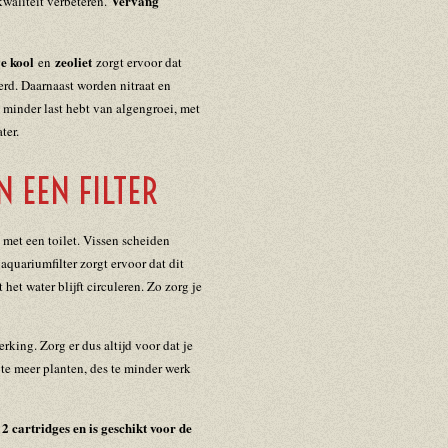
Vervang
kwaliteit verbeteren.
ve kool
zeoliet
en
zorgt ervoor dat
erd. Daarnaast worden nitraat en
je minder last hebt van algengroei, met
ter.
N EEN FILTER
 met een toilet. Vissen scheiden
 aquariumfilter zorgt ervoor dat dit
et water blijft circuleren. Zo zorg je
king. Zorg er dus altijd voor dat je
te meer planten, des te minder werk
2 cartridges en is geschikt voor de