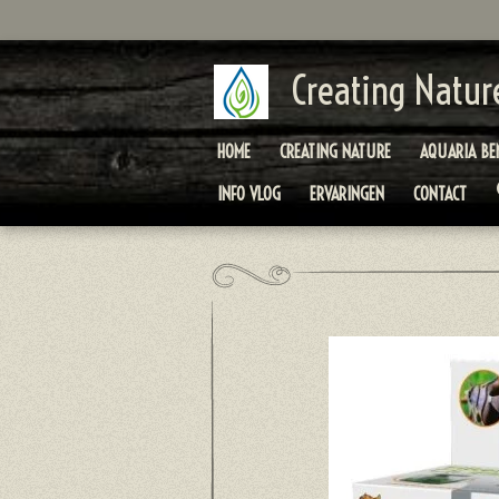
Ga
direct
naar
Creating Natur
de
hoofdinhoud
HOME
CREATING NATURE
AQUARIA BE
INFO VLOG
ERVARINGEN
CONTACT