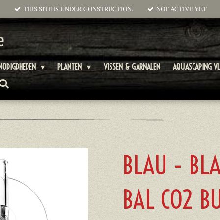
THIS SITE IS UNDER CONSTRUCTION.
NOT ACTIVE YET
e
NODIGDHEDEN
PLANTEN
VISSEN & GARNALEN
AQUASCAPING V
BLAU - BL
BAL CO2 B