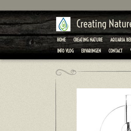
Ga
direct
naar
Creating Natur
de
hoofdinhoud
HOME
CREATING NATURE
AQUARIA BE
INFO VLOG
ERVARINGEN
CONTACT