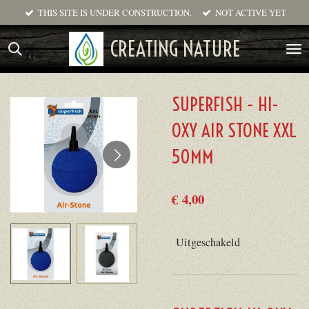
THIS SITE IS UNDER CONSTRUCTION.
NOT ACTIVE YET
Ga
direct
CREATING NATURE
naar
de
hoofdinhoud
SUPERFISH - HI-
OXY AIR STONE XXL
50MM
€ 4,00
Uitgeschakeld