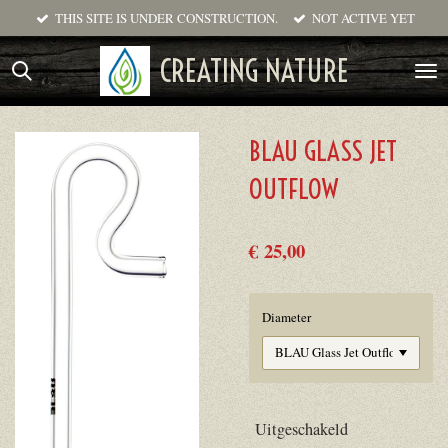
THIS SITE IS UNDER CONSTRUCTION.
NOT ACTIVE YET
Ga
direct
CREATING NATURE
naar
de
hoofdinhoud
BLAU GLASS JET
OUTFLOW
€ 25,00
Diameter
Uitgeschakeld