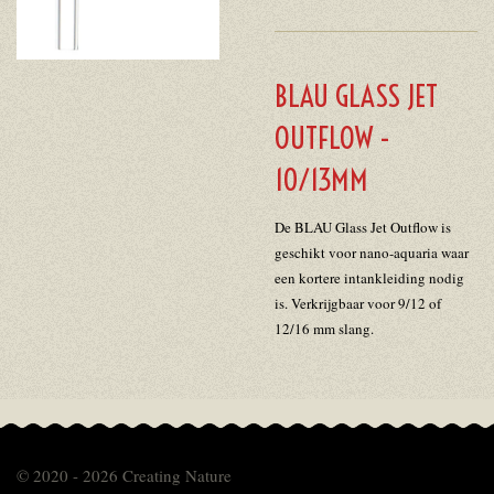
BLAU GLASS JET
OUTFLOW -
10/13MM
De BLAU Glass Jet Outflow is
geschikt voor nano-aquaria waar
een kortere intankleiding nodig
is. Verkrijgbaar voor 9/12 of
12/16 mm slang.
© 2020 - 2026 Creating Nature