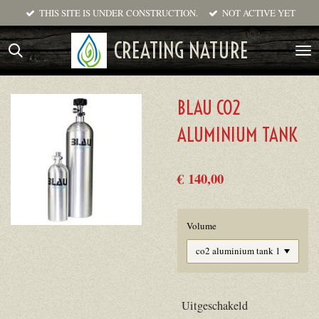
THIS SITE IS UNDER CONSTRUCTION.
NOT ACTIVE YET
Ga
direct
CREATING NATURE
naar
de
hoofdinhoud
BLAU CO2
ALUMINIUM TANK
€ 140,00
Volume
Uitgeschakeld