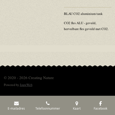
BLAU CO2 aluminium tank
CO2 fles ALU - gevuld,
hervulbare fles gevuld met CO2.
© 2020 - 2026 Creating Nature
Powered by
JouwWeb
E-mailadres
Telefoonnummer
Kaart
Facebook