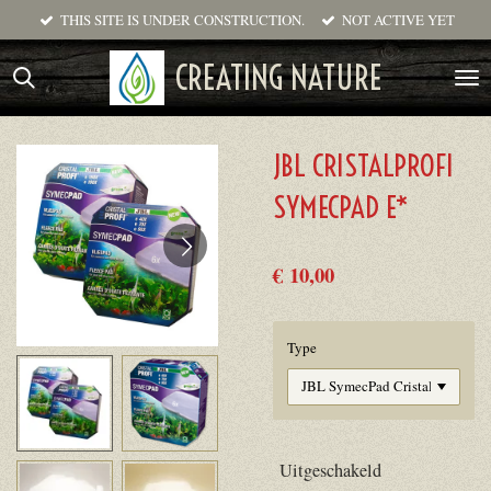
THIS SITE IS UNDER CONSTRUCTION.
NOT ACTIVE YET
Ga
direct
CREATING NATURE
naar
de
hoofdinhoud
JBL CRISTALPROFI
SYMECPAD E*
€ 10,00
Type
Uitgeschakeld