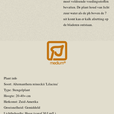
moet voldoende voedingsstoffen
bevatten. De plant houd van licht
zuur water als de ph boven de 7
uit komt kan er kalk afzetting op
de bladeren ontstaan.
Plant info
Soort: Alternanthera reineckii 'Lilacina'
Type: Stengelplant
Hoogte: 20-40+ cm
Herkomst: Zuid-Amerika
Groeisnelheid: Gemiddeld
Lichtbehoefte: Hoog (vanaf 30 Lm/L)