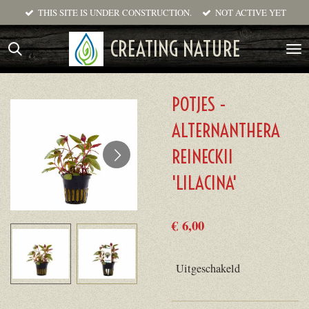
THIS SITE IS UNDER CONSTRUCTION.
NOT ACTIVE YET
Ga
direct
CREATING NATURE
naar
de
hoofdinhoud
POTJES -
ALTERNANTHERA
REINECKII
'LILACINA'
€ 6,00
Uitgeschakeld