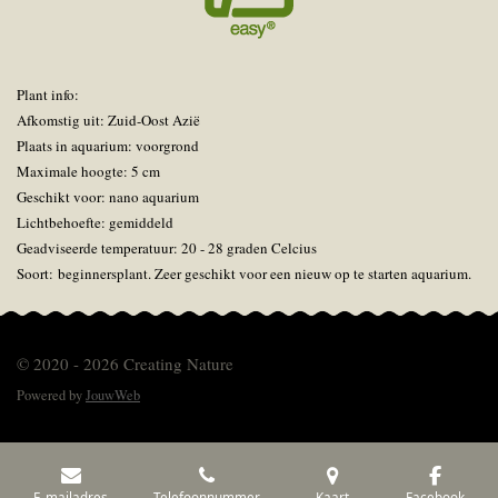
Plant info:
Afkomstig uit: Zuid-Oost Azië
Plaats in aquarium: voorgrond
Maximale hoogte: 5 cm
Geschikt voor: nano aquarium
Lichtbehoefte: gemiddeld
Geadviseerde temperatuur: 20 - 28 graden Celcius
Soort: beginnersplant. Zeer geschikt voor een nieuw op te starten aquarium.
© 2020 - 2026 Creating Nature
Powered by
JouwWeb
E-mailadres
Telefoonnummer
Kaart
Facebook