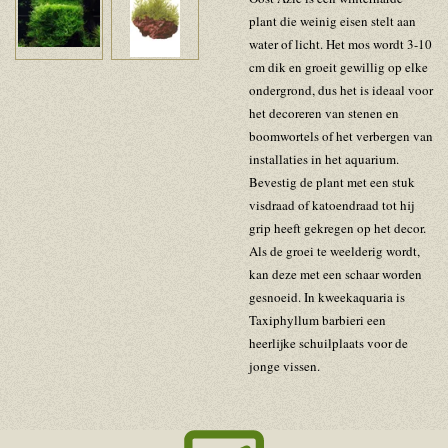
plant die weinig eisen stelt aan
water of licht. Het mos wordt 3-10
cm dik en groeit gewillig op elke
ondergrond, dus het is ideaal voor
het decoreren van stenen en
boomwortels of het verbergen van
installaties in het aquarium.
Bevestig de plant met een stuk
visdraad of katoendraad tot hij
grip heeft gekregen op het decor.
Als de groei te weelderig wordt,
kan deze met een schaar worden
gesnoeid. In kweekaquaria is
Taxiphyllum barbieri een
heerlijke schuilplaats voor de
jonge vissen.