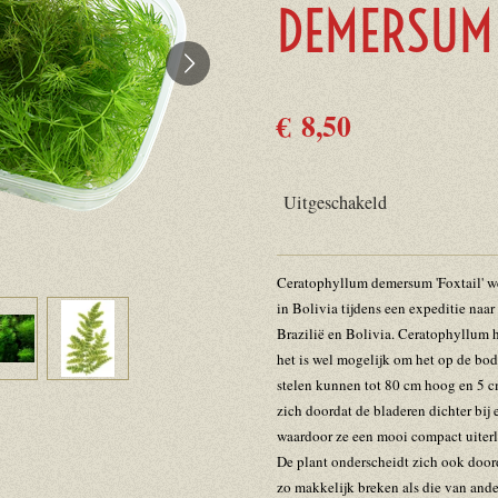
DEMERSUM 
€ 8,50
Uitgeschakeld
Ceratophyllum demersum 'Foxtail' we
in Bolivia tijdens een expeditie naar
Brazilië en Bolivia. Ceratophyllum h
het is wel mogelijk om het op de bo
stelen kunnen tot 80 cm hoog en 5 c
zich doordat de bladeren dichter bij 
waardoor ze een mooi compact uiterli
De plant onderscheidt zich ook doorda
zo makkelijk breken als die van and