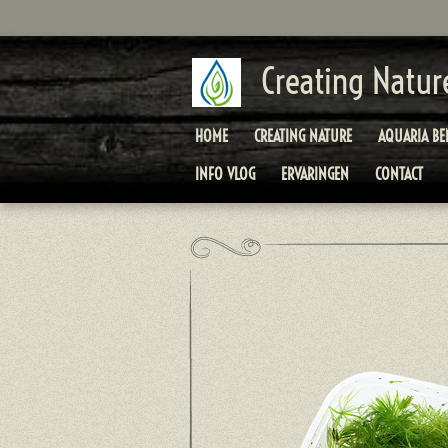
Ga
direct
naar
Creating Natur
de
hoofdinhoud
HOME
CREATING NATURE
AQUARIA B
INFO VLOG
ERVARINGEN
CONTACT