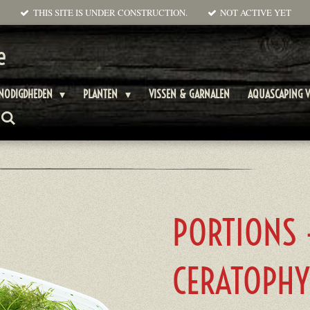
THIS SITE IS UNDER CONSTRUCTION.
NOT ACTIVE YET
e
ENODIGDHEDEN
PLANTEN
VISSEN & GARNALEN
AQUASCAPING V
PORTIONS 
CERATOPH