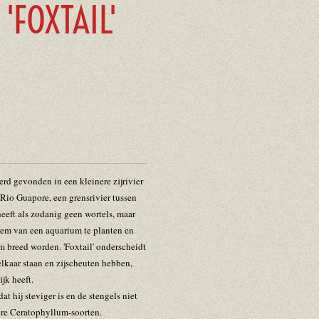
'FOXTAIL'
rd gevonden in een kleinere zijrivier
 Rio Guapore, een grensrivier tussen
eeft als zodanig geen wortels, maar
dem van een aquarium te planten en
m breed worden. 'Foxtail' onderscheidt
elkaar staan en zijscheuten hebben,
jk heeft.
t hij steviger is en de stengels niet
ere Ceratophyllum-soorten.