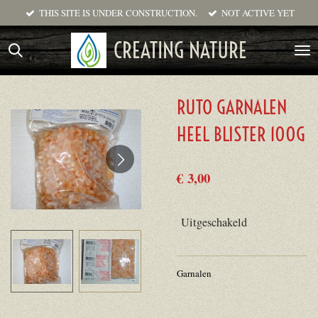
THIS SITE IS UNDER CONSTRUCTION.
NOT ACTIVE YET
Ga
direct
CREATING NATURE
naar
de
hoofdinhoud
RUTO GARNALEN
HEEL BLISTER 100G
€ 3,00
Uitgeschakeld
Garnalen