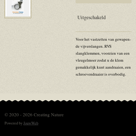
Uitgeschakeld
Voor het vastzetten van gewapen­
de vijverslangen. RVS
slangklemmen, voorzien van een
vleugel­moer zodat u de klem
gemakkelijk kunt aandraaien, een
schroevendraaier is overbodig.
© 2020 - 2026 Creating Nature
Powered by
JouwWeb