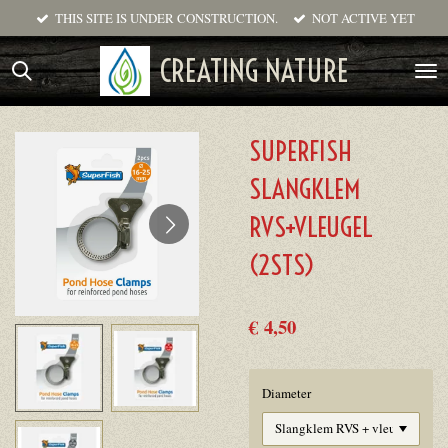
THIS SITE IS UNDER CONSTRUCTION.
NOT ACTIVE YET
Ga
direct
CREATING NATURE
naar
de
hoofdinhoud
SUPERFISH
SLANGKLEM
RVS+VLEUGEL
(2STS)
€ 4,50
Diameter