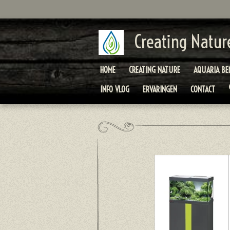
Ga
direct
naar
Creating Natur
de
hoofdinhoud
HOME
CREATING NATURE
AQUARIA BE
INFO VLOG
ERVARINGEN
CONTACT