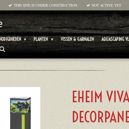
THIS SITE IS UNDER CONSTRUCTION.
NOT ACTIVE YET
e
NODIGDHEDEN
PLANTEN
VISSEN & GARNALEN
AQUASCAPING V
EHEIM VIV
DECORPANE