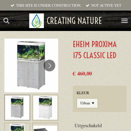
THIS SITE IS UNDER CONSTRUCTION.
NOT ACTIVE YET
Ga
direct
CREATING NATURE
naar
de
hoofdinhoud
EHEIM PROXIMA
175 CLASSIC LED
€ 460,00
KLEUR
Uitgeschakeld