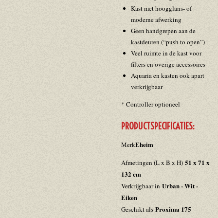
Kast met hoogglans- of
moderne afwerking
Geen handgrepen aan de
kastdeuren (“push to open”)
Veel ruimte in de kast voor
filters en overige accessoires
Aquaria en kasten ook apart
verkrijgbaar
* Controller optioneel
PRODUCTSPECIFICATIES:
Eheim
Merk
51 x 71 x
Afmetingen (L x B x H)
132 cm
Urban - Wit -
Verkrijgbaar in
Eiken
Proxima 175
Geschikt als