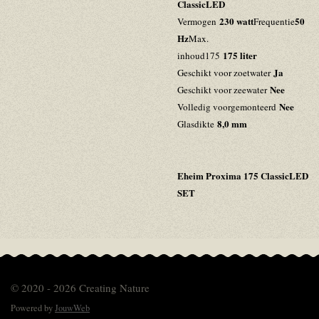
ClassicLED
230 watt
50
Vermogen
Frequentie
Hz
Max.
175 liter
inhoud175
Ja
Geschikt voor zoetwater
Nee
Geschikt voor zeewater
Nee
Volledig voorgemonteerd
8,0 mm
Glasdikte
Eheim Proxima 175 ClassicLED
SET
© 2020 - 2026 Creating Nature
Powered by
JouwWeb