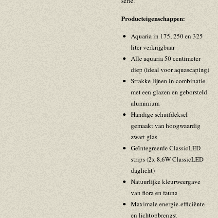
serie.
Producteigenschappen:
Aquaria in 175, 250 en 325
liter verkrijgbaar
Alle aquaria 50 centimeter
diep (ideal voor aquascaping)
Strakke lijnen in combinatie
met een glazen en geborsteld
aluminium
Handige schuifdeksel
gemaakt van hoogwaardig
zwart glas
Geïntegreerde ClassicLED
strips (2x 8,6W ClassicLED
daglicht)
Natuurlijke kleurweergave
van flora en fauna
Maximale energie-efficiënte
en lichtopbrengst