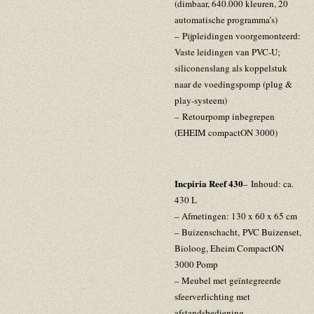
(dimbaar, 640.000 kleuren, 20
automatische programma’s)
–
Pijpleidingen voorgemonteerd:
Vaste leidingen van PVC-U;
siliconenslang als koppelstuk
naar de voedingspomp (plug &
play-systeem)
–
Retourpomp inbegrepen
(EHEIM compactON 3000)
Incpiria Reef 430
–
Inhoud: ca.
430 L
– Afmetingen: 130 x 60 x 65 cm
– Buizenschacht, PVC Buizenset,
Bioloog, Eheim CompactON
3000 Pomp
– Meubel met geïntegreerde
sfeerverlichting met
afstandsbediening