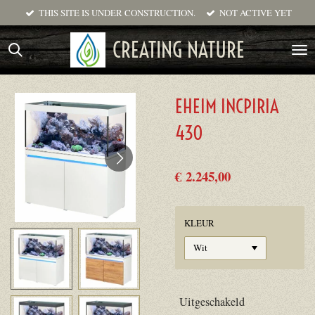
THIS SITE IS UNDER CONSTRUCTION.
NOT ACTIVE YET
Ga
direct
CREATING NATURE
naar
de
hoofdinhoud
EHEIM INCPIRIA
430
€ 2.245,00
KLEUR
Uitgeschakeld