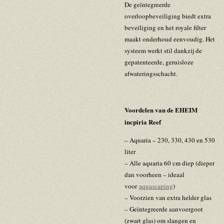
De geïntegreerde
overloopbeveiliging biedt extra
beveiliging en het royale filter
maakt onderhoud eenvoudig. Het
systeem werkt stil dankzij de
gepatenteerde, geruisloze
afwateringsschacht.
Voordelen van de EHEIM
incpiria Reef
– Aquaria – 230, 330, 430 en 530
liter
– Alle aquaria 60 cm diep (dieper
dan voorheen – ideaal
voor
aquascaping
)
– Voorzien van extra helder glas
– Geïntegreerde aanvoergoot
(zwart glas) om slangen en