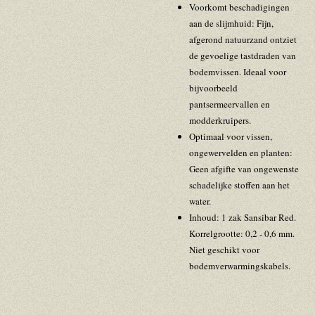
Voorkomt beschadigingen
aan de slijmhuid: Fijn,
afgerond natuurzand ontziet
de gevoelige tastdraden van
bodemvissen. Ideaal voor
bijvoorbeeld
pantsermeervallen en
modderkruipers.
Optimaal voor vissen,
ongewervelden en planten:
Geen afgifte van ongewenste
schadelijke stoffen aan het
water.
Inhoud: 1 zak Sansibar Red.
Korrelgrootte: 0,2 - 0,6 mm.
Niet geschikt voor
bodemverwarmingskabels.