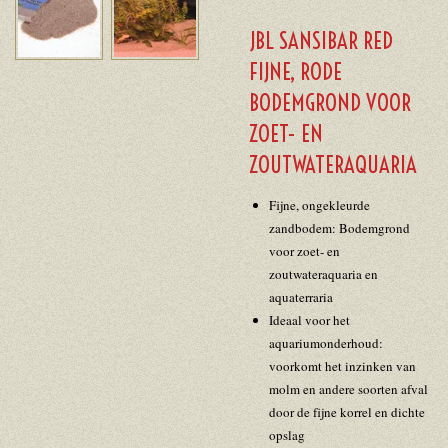
JBL SANSIBAR RED
FIJNE, RODE
BODEMGROND VOOR
ZOET- EN
ZOUTWATERAQUARIA
Fijne, ongekleurde
zandbodem: Bodemgrond
voor zoet- en
zoutwateraquaria en
aquaterraria
Ideaal voor het
aquariumonderhoud:
voorkomt het inzinken van
molm en andere soorten afval
door de fijne korrel en dichte
opslag