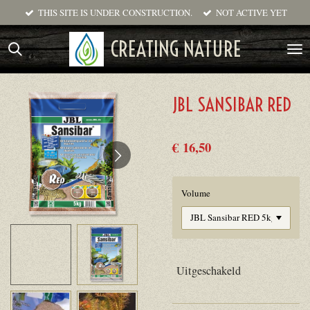
THIS SITE IS UNDER CONSTRUCTION.
NOT ACTIVE YET
Ga
direct
CREATING NATURE
naar
de
hoofdinhoud
JBL SANSIBAR RED
€ 16,50
Volume
Uitgeschakeld