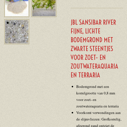
JBL SANSIBAR RIVER
FIJNE, LICHTE
BODEMGROND MET
ZWARTE STEENTJES
VOOR ZOET- EN
ZOUTWATERAQUARIA
EN TERRARIA
Bodemgrond met een
korrelgrootte van 0,8 mm
voor zoet- en
zoutwateraquaria en terraria
Voorkomt verwondingen aan
de slijmvliezen: Grofkorrelig,
afgerond zand ontziet de