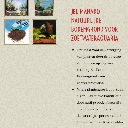
JBL MANADO
NATUURLIJKE
BODEMGROND VOOR
ZOETWATERAQUARIA
Optimaal voor de verzorging
van planten door de poreuze
structuur en opslag van
voedingsstoffen:
Bodemgrond voor
zoetwateraquaria.
Vitale plantengroei, voorkomt
algen: Effectieve kolonisatie
door nuttige bodembacteriën
en optimale wortelgroei door
de natuurlijke poriestructuur.
Ontlast het filter. Kristalhelder