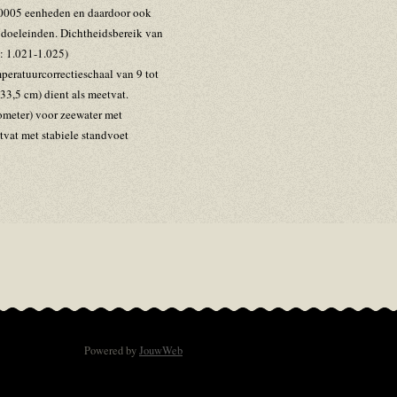
,0005 eenheden en daardoor ook
 doeleinden. Dichtheidsbereik van
: 1.021-1.025)
ratuurcorrectieschaal van 9 tot
33,5 cm) dient als meetvat.
ometer) voor zeewater met
at met stabiele standvoet
Powered by
JouwWeb