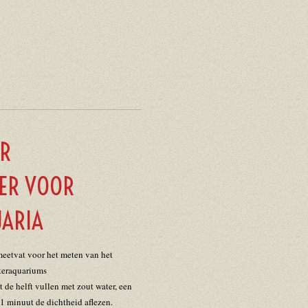
ER
TER VOOR
ARIA
eetvat voor het meten van het
ateraquariums
 de helft vullen met zout water, een
1 minuut de dichtheid aflezen.