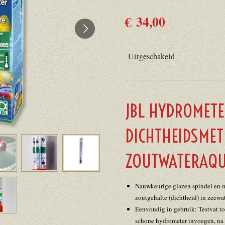
€ 34,00
Uitgeschakeld
JBL HYDROMET
DICHTHEIDSME
ZOUTWATERAQU
Nauwkeurige glazen spindel en m
zoutgehalte (dichtheid) in zeew
Eenvoudig in gebruik: Testvat tot
schone hydrometer invoegen, na 