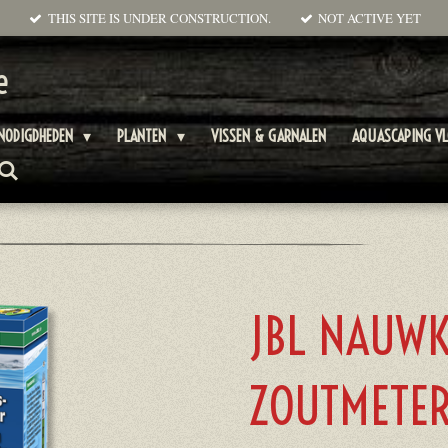
THIS SITE IS UNDER CONSTRUCTION.
NOT ACTIVE YET
e
NODIGDHEDEN
PLANTEN
VISSEN & GARNALEN
AQUASCAPING V
JBL NAUWK
ZOUTMETE