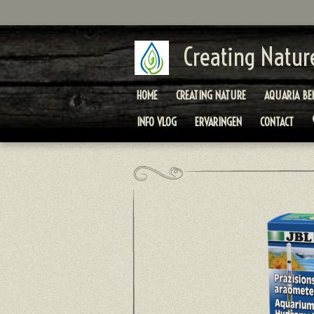
Ga
direct
naar
Creating Natur
de
hoofdinhoud
HOME
CREATING NATURE
AQUARIA BE
INFO VLOG
ERVARINGEN
CONTACT