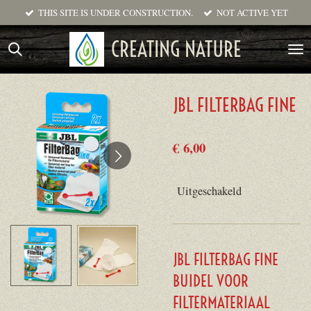
THIS SITE IS UNDER CONSTRUCTION.
NOT ACTIVE YET
Ga
direct
CREATING NATURE
naar
de
hoofdinhoud
JBL FILTERBAG FINE
€ 6,00
Uitgeschakeld
JBL FILTERBAG FINE
BUIDEL VOOR
FILTERMATERIAAL