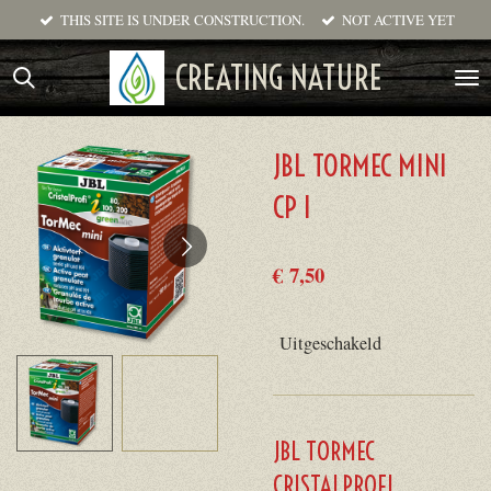
THIS SITE IS UNDER CONSTRUCTION.
NOT ACTIVE YET
Ga
direct
CREATING NATURE
naar
de
hoofdinhoud
JBL TORMEC MINI
CP I
€ 7,50
Uitgeschakeld
JBL TORMEC
CRISTALPROFI